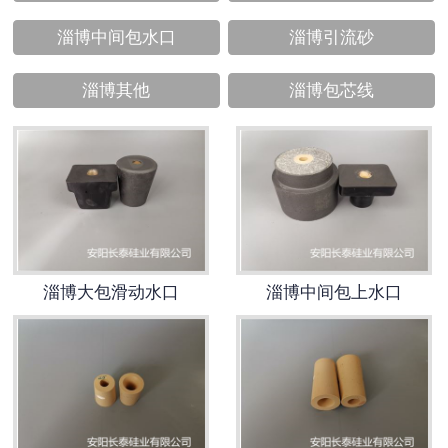
淄博中间包水口
淄博引流砂
淄博其他
淄博包芯线
淄博大包滑动水口
淄博中间包上水口