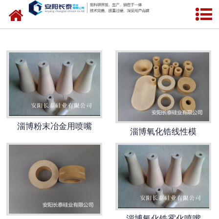
网站首页
淄博氧化锆水口
淄博锆芯
淄博定径水口
淄博快速更换定径水口
淄博粉末冶金用喷嘴
淄博氧化锆线性模
淄博中间包水口
淄博引流砂
淄博其他
淄博包芯线
淄博氧化锆雾化喷嘴