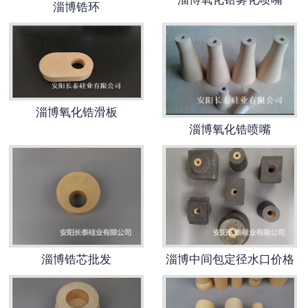
淄博锆环
淄博氧化锆滑板
淄博氧化锆喷嘴
淄博锆芯批发
淄博中间包定径水口价格