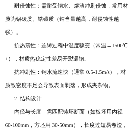
耐侵蚀性：需耐受钢水、熔渣冲刷侵蚀，常用材
质为铝碳质、锆碳质（锆含量越高，耐侵蚀性越
强）。
抗热震性：连铸过程中温度骤变（常温→1500℃
+），材质热稳定性差易开裂漏钢。
抗冲刷性：钢水流速快（通常 0.5-1.5m/s），材
质致密度不足会导致表面剥落，形成夹杂物。
2. 结构设计
内径与长度：需匹配铸坯断面（如板坯用内径
60-100mm，方坯用 30-50mm），长度过短易卷渣，