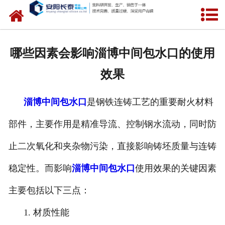
网站首页
公司概况
哪些因素会影响淄博中间包水口的使用
氧化锆水口
效果
中间包水口
淄博中间包水口
是钢铁连铸工艺的重要耐火材料
定径水口
部件，主要作用是精准导流、控制钢水流动，同时防
产品中心
止二次氧化和夹杂物污染，直接影响铸坯质量与连铸
新闻中心
稳定性。而影响
淄博中间包水口
使用效果的关键因素
主要包括以下三点：
联系我们
1. 材质性能